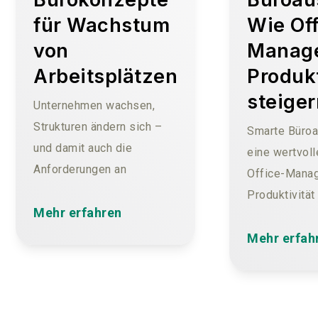
für Wachstum
Wie Off
von
Manage
Arbeitsplätzen
Produkt
steige
Unternehmen wachsen,
Strukturen ändern sich –
Smarte Büroa
und damit auch die
eine wertvoll
Anforderungen an
Office-Manag
Arbeitsplätze. In einer
Produktivität
dynamischen Arbeitswelt
Mehr erfahren
erhöhen. Durc
benötigen Unternehmen
digitaler Lös
Mehr erfah
flexible und skalierbare
intelligente 
Bürokonzepte, die sich
können Sie si
leicht an neue
Mitarbeiter i