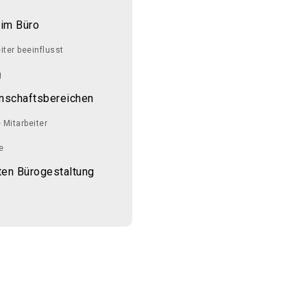
 im Büro
iter beeinflusst
g
inschaftsbereichen
 Mitarbeiter
e
rten Bürogestaltung