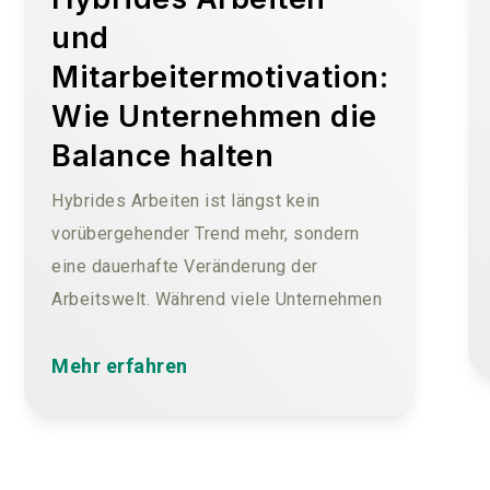
und
Mitarbeitermotivation:
Wie Unternehmen die
Balance halten
Hybrides Arbeiten ist längst kein
vorübergehender Trend mehr, sondern
eine dauerhafte Veränderung der
Arbeitswelt. Während viele Unternehmen
die Flexibilität schätzen, stehen sie vor
der Herausforderung, die
Mehr erfahren
Mitarbeitermotivation aufrechtzuerhalten.