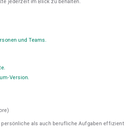
te jederzeit im Blick zu behalten.
lpersonen und Teams.
te.
ium-Version.
ore)
 persönliche als auch berufliche Aufgaben effizient