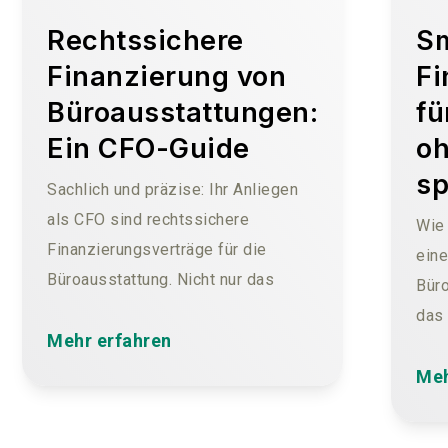
Rechtssichere
S
Finanzierung von
Fi
Büroausstattungen:
fü
Ein CFO-Guide
oh
s
Sachlich und präzise: Ihr Anliegen
als CFO sind rechtssichere
Wie
Finanzierungsverträge für die
eine
Büroausstattung. Nicht nur das
Büro
wirtschaftliche Risiko, sondern auch
das
die Rechtssicherheit spielen hierbei
Mehr erfahren
sma
eine zentrale Rolle. Entdecken Sie,
Büro
Meh
wie rechtssichere
Eink
Finanzierungsverträge für