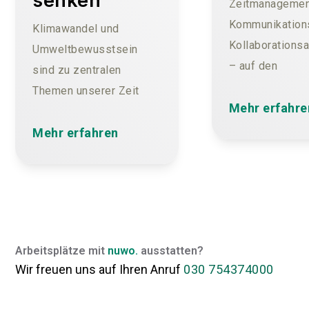
senken
Zeitmanagemen
Kommunikation
Klimawandel und
Kollaborations
Umweltbewusstsein
– auf den
sind zu zentralen
einschlägigen
Themen unserer Zeit
Vertriebsplatt
Mehr erfahre
geworden. Unternehmen
wie dem Apple
spielen eine
Mehr erfahren
Google Play St
entscheidende Rolle
gibt es so eini
dabei, den CO₂-Ausstoß
davon. Qualitati
zu verringern und
unterscheiden 
nachhaltige Praktiken zu
sich aber enor
fördern. Ein großer Teil
Arbeitsplätze mit
nuwo.
ausstatten?
deine kostbare
der Emissionen entsteht
Wir freuen uns auf Ihren Anruf
030 754374000
Arbeitszeit zu
in alltäglichen
schützen, habe
Arbeitsprozessen. Vom