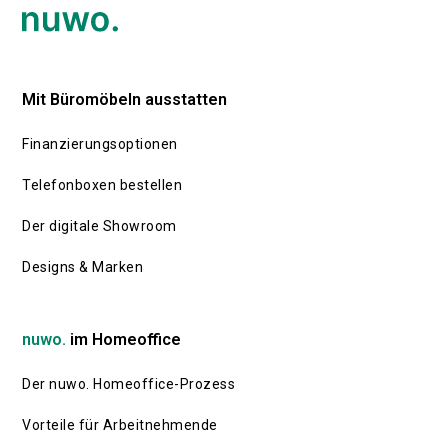
7 Apps ausfind
Energieverbrauch bis hin
gemacht, die d
zur Büroausstattung –
Download wirkl
es gibt viele
wert sind.
Mit Büromöbeln ausstatten
Ansatzpunkte, den CO₂-
Fußabdruck zu
Finanzierungsoptionen
reduzieren.
Telefonboxen bestellen
Der digitale Showroom
Designs & Marken
nuwo.
im Homeoffice
Der nuwo. Homeoffice-Prozess
Vorteile für Arbeitnehmende